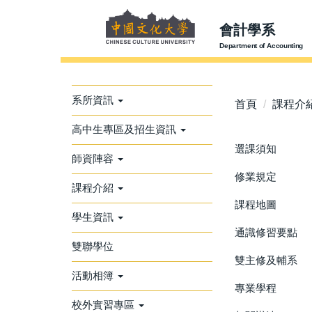
跳
到
會計學系
主
Department of Accounting
要
內
容
系所資訊
首頁
課程介
區
高中生專區及招生資訊
選課須知
師資陣容
修業規定
課程介紹
課程地圖
學生資訊
通識修習要點
雙聯學位
雙主修及輔系
活動相簿
專業學程
校外實習專區