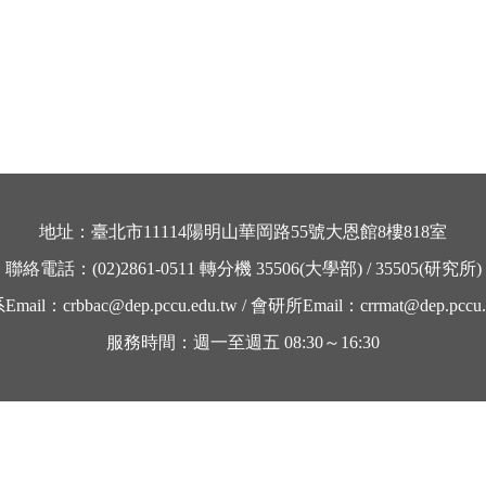
地址：臺北市
11114
陽明山華岡路
55
號大恩館
8
樓
818
室
聯絡電話：
(02)2861-0511
轉分機
35506
(大學部) /
35505
(研究所)
系
Email
：
crbbac@dep.pccu.edu.tw /
會研所
Email
：
crrmat@dep.pccu.
服務時間：週一至週五
08:30～16:30