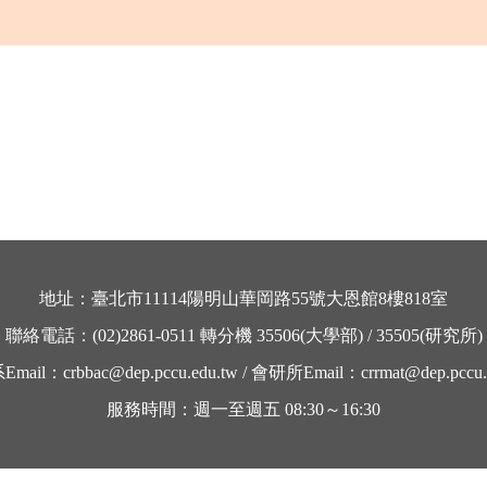
地址：臺北市
11114
陽明山華岡路
55
號大恩館
8
樓
818
室
聯絡電話：
(02)2861-0511
轉分機
35506
(大學部) /
35505
(研究所)
系
Email
：
crbbac@dep.pccu.edu.tw /
會研所
Email
：
crrmat@dep.pccu.
服務時間：週一至週五
08:30～16:30