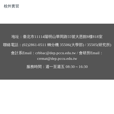
校外實習
地址：臺北市
11114
陽明山華岡路
55
號大恩館
8
樓
818
室
聯絡電話：
(02)2861-0511
轉分機
35506
(大學部) /
35505
(研究所)
會計系
Email
：
crbbac@dep.pccu.edu.tw /
會研所
Email
：
crrmat@dep.pccu.edu.tw
服務時間：週一至週五
08:30～16:30