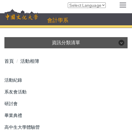
跳
Powered by
Translate
到
主
會計學系
要
內
容
資訊分類清單
區
系所資訊
高中生專區及招生資訊
首頁
活動相簿
師資陣容
課程介紹
學生資訊
雙聯學位
活動紀錄
活動相簿
校外實習專區
系友會活動
校友交流
表單下載
研討會
畢業典禮
高中生大學體驗營