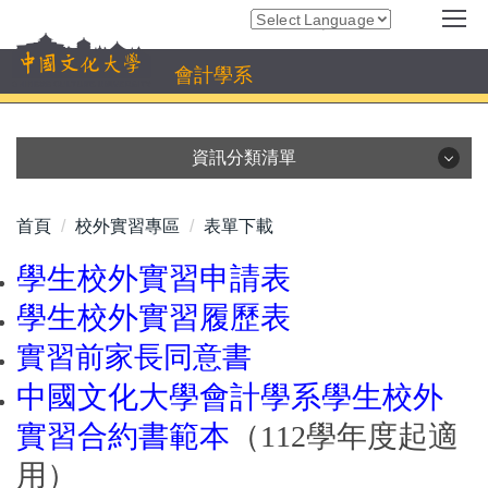
跳
Powered by
Translate
到
主
會計學系
要
內
容
資訊分類清單
區
系所資訊
高中生專區及招生資訊
首頁
校外實習專區
表單下載
師資陣容
課程介紹
學生校外實習申請表
學生資訊
雙聯學位
學生校外實習履歷表
活動相簿
校外實習專區
實習前家長同意書
校友交流
表單下載
中國文化大學會計學系學生校外
實習合約書範本
（112學年度起適
用）