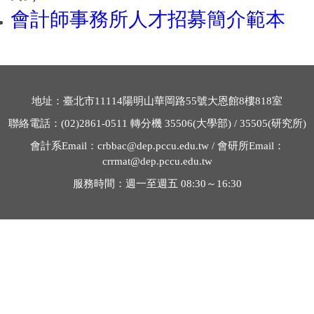
會計師事務所人才招募簡介範本
地址：臺北市
11114
陽明山華岡路
55
號大恩館
8
樓
818
室
聯絡電話：
(02)2861-0511
轉分機
35506
(大學部) /
35505
(研究所)
會計系
Email
：
crbbac@dep.pccu.edu.tw /
會研所
Email
：
crrmat@dep.pccu.edu.tw
服務時間：週一至週五
08:30～16:30