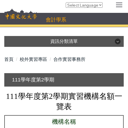
跳
Powered by
Translate
到
主
會計學系
要
內
容
資訊分類清單
區
系所資訊
高中生專區及招生資訊
首頁
校外實習專區
合作實習事務所
師資陣容
課程介紹
學生資訊
雙聯學位
111學年度第2學期
活動相簿
校外實習專區
111學年度第2學期實習機構名額一
校友交流
表單下載
覽表
機構名稱