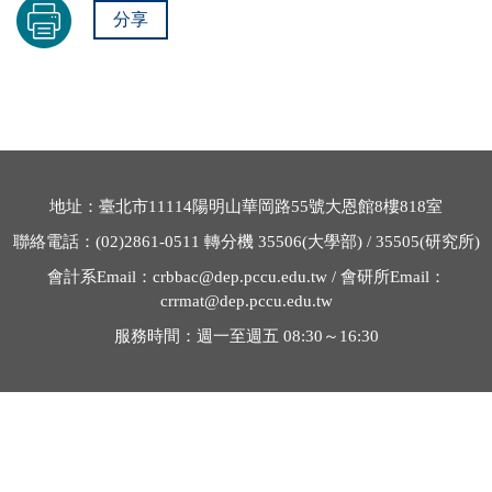
分享
地址：臺北市
11114
陽明山華岡路
55
號大恩館
8
樓
818
室
聯絡電話：
(02)2861-0511
轉分機
35506
(大學部) /
35505
(研究所)
會計系
Email
：
crbbac@dep.pccu.edu.tw /
會研所
Email
：
crrmat@dep.pccu.edu.tw
服務時間：週一至週五
08:30～16:30